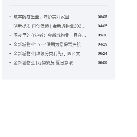
筑牢防疫堡垒，守护美​好家园
08/05
创新提质 再创佳绩 | 金新城物业2021目标责任誓师大会圆满结束
04/05
深夜里的守护者：金新城物业一直在您身边！
09/30
金新城物业“五一”假期为您保驾护航
04/29
金新城物业|垃圾分类我先行 园区文明新风尚
06/24
金新城物业 |万物繁茂 夏日意浓
06/09