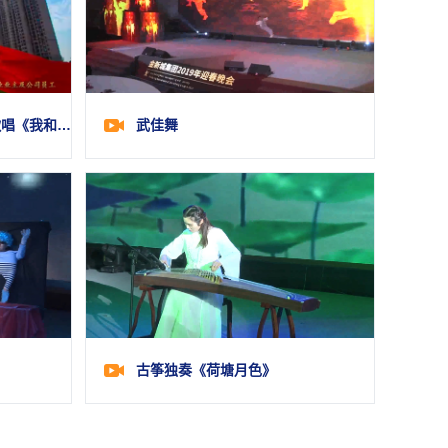
金新城物业携手业主燃情歌唱《我和我的祖国》
武佳舞
古筝独奏《荷塘月色》