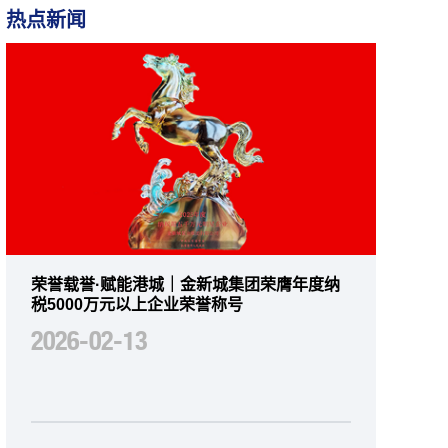
热点新闻
荣誉载誉·赋能港城｜金新城集团荣膺年度纳
税5000万元以上企业荣誉称号
2026-02-13