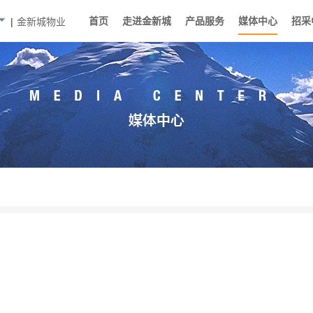
首页
走进金新城
产品服务
媒体中心
招采
|
金新城物业