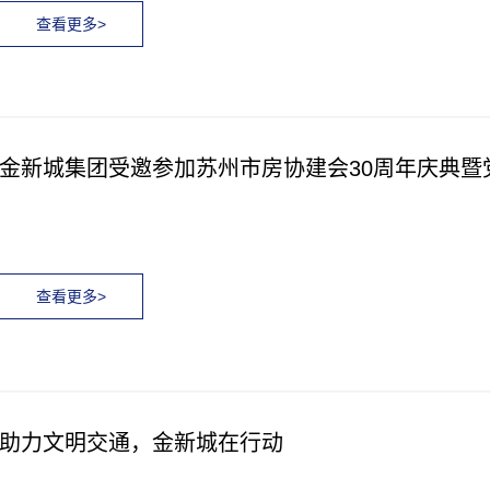
查看更多>
金新城集团受邀参加苏州市房协建会30周年庆典暨
查看更多>
助力文明交通，金新城在行动