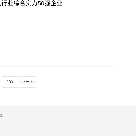
喜报｜金新城集团连续八年荣膺 “江苏省房地产开发行业综合实力50强企业”称号
..
103
下一页
d.