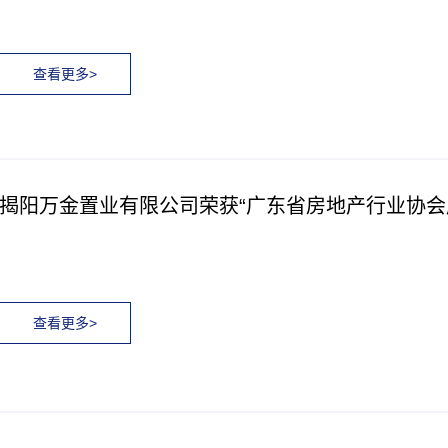
查看更多>
查看更多>