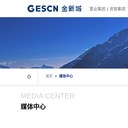
置业集团
|
资管集团
首页
>
媒体中心
MEDIA CENTER
媒体中心