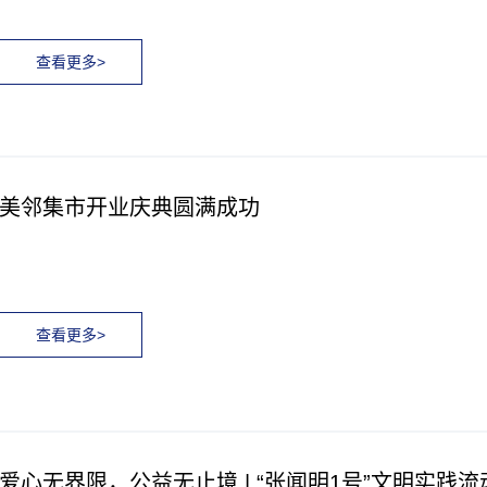
查看更多>
美邻集市开业庆典圆满成功
查看更多>
爱心无界限，公益无止境 | “张闻明1号”文明实践