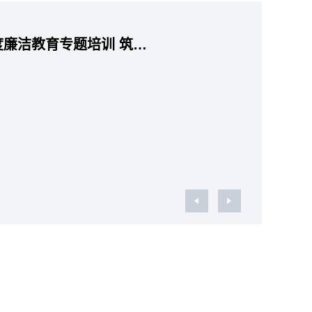
金新城集团开展2025年度廉洁教育专题培训 筑牢廉洁从业防线