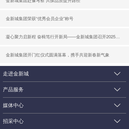
金新城集团赴豫考察 共探品质提升路径
金新城集团荣获“优秀会员企业”称号
凝心聚力启新程 奋楫笃行开新局——金新城集团召开2025年目标责任誓师大会
金新城集团开门红仪式圆满落幕，携手共迎新春新气象
走进金新城
产品服务
媒体中心
招采中心